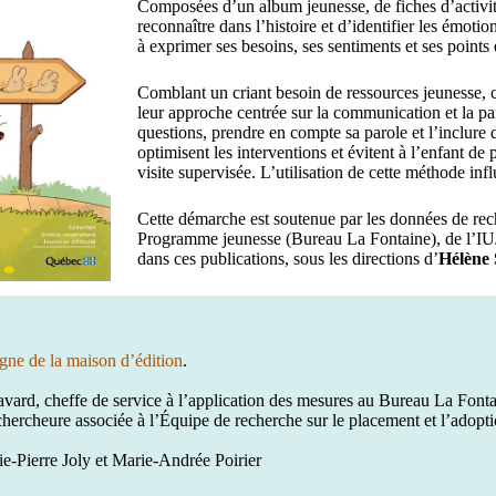
Composées d’un album jeunesse, de fiches d’activit
reconnaître dans l’his­toire et d’identifier les émotio
à exprimer ses besoins, ses sentiments et ses points
Comblant un criant besoin de ressources jeunesse, c
leur approche centrée sur la communication et la part
questions, prendre en compte sa parole et l’inclure da
optimisent les interventions et évitent à l’enfant de 
visite supervisée. L’utilisation de cette méthode inf
Cette démarche est soutenue par les données de rech
Programme jeunesse (Bureau La Fontaine), de l’IUJ
dans ces publica­tions, sous les directions d’
Hélène
igne de la maison d’édition
.
avard, cheffe de service à l’application des mesures au Bureau La Fontai
 chercheure associée à l’Équipe de recherche sur le placement et l’adopti
rie-Pierre Joly et Marie-Andrée Poirier