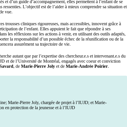
és et d’un guide d’accompagnement, elles permettent à l’enfant de se
ns res­senties. L’objectif est de l’aider à mieux comprendre sa situation et
 de vue.
es trousses cliniques rigoureuses, mais accessibles, innovent grâce à
icipation de l’enfant. Elles appuient le fait que répondre à ses
ns les réflexions sur les actions à venir, en utilisant des outils adaptés,
porter la responsabilité d’un possible échec de la réunification ou de la
luencera assurément sa trajectoire de vie.
erche autant que par l’expertise des chercheur.e.s et intervenant.e.s du
D et de l’Université de Montréal, engagés avec coeur et conviction
 Savard
, de
Marie-Pierre Joly
et de
Marie-Andrée Poirier
.
ne; Marie-Pierre Joly, chargée de projet à l’IUJD; et Marie-
on en protection de la jeunesse et à l’IUJD